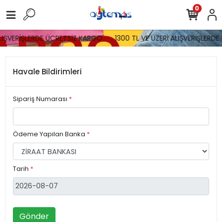
0
ALIŞVERİŞLERDE ÜCRETSİZ KARGO
1300 TL VE ÜZERİ ALIŞVERİŞLERD
Havale Bildirimleri
Sipariş Numarası
*
Ödeme Yapilan Banka
*
Tarih
*
Gönder