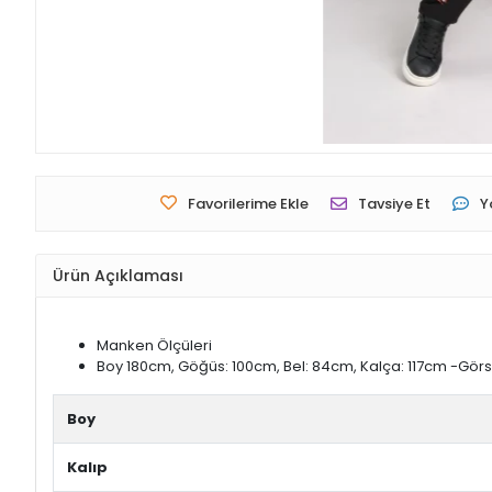
Favorilerime Ekle
Tavsiye Et
Y
Ürün Açıklaması
Manken Ölçüleri
Boy 180cm, Göğüs: 100cm, Bel: 84cm, Kalça: 117cm -Görs
Boy
Kalıp