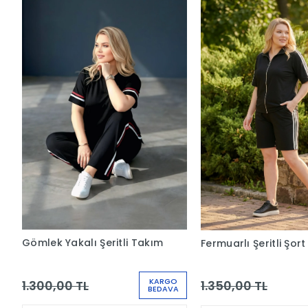
Gömlek Yakalı Şeritli Takım
Fermuarlı Şeritli Şor
KARGO
1.300,00 TL
1.350,00 TL
BEDAVA