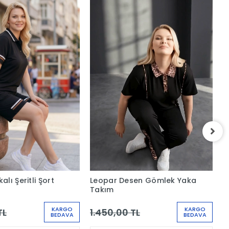
Y
T
1
lı Şeritli Şort
Leopar Desen Gömlek Yaka
Takım
KARGO
KARGO
TL
1.450,00 TL
BEDAVA
BEDAVA