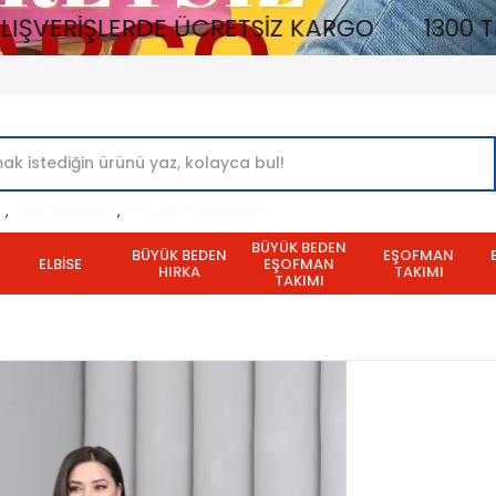
LERDE ÜCRETSİZ KARGO
1300 TL VE ÜZERİ
r
,
Çok Satanlar
,
En Çok Oylananlar
BÜYÜK BEDEN
BÜYÜK BEDEN
EŞOFMAN
ELBİSE
EŞOFMAN
HIRKA
TAKIMI
TAKIMI