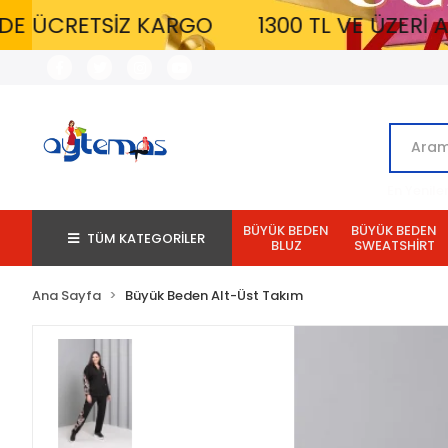
SİZ KARGO
1300 TL VE ÜZERİ ALIŞVERİŞ
En Yenile
BÜYÜK BEDEN
BÜYÜK BEDEN
TÜM KATEGORİLER
BLUZ
SWEATSHİRT
Ana Sayfa
Büyük Beden Alt-Üst Takım