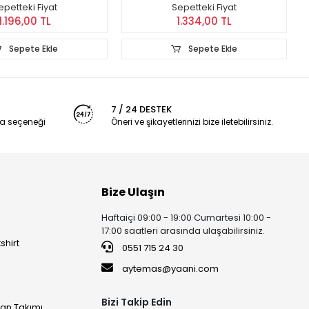
epetteki Fiyat
Sepetteki Fiyat
1.196,00 TL
1.334,00 TL
Sepete Ekle
Sepete Ekle
7 / 24 DESTEK
a seçeneği
Öneri ve şikayetlerinizi bize iletebilirsiniz.
Bize Ulaşın
Haftaiçi 09:00 - 19:00 Cumartesi 10:00 -
17:00 saatleri arasında ulaşabilirsiniz.
shirt
0551 715 24 30
aytemas@yaani.com
Bizi Takip Edin
an Takımı