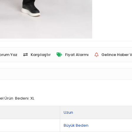
orum Yaz
Karşılaştır
Fiyat Alarmı
Gelince Haber V
el Ürün Bedeni :XL
Uzun
Büyük Beden