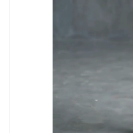
Favorilerime Ekle
Tavsiy
Ürün Açıklaması
Aytemas Neon Renkli Askılı Elbise, sahip olduğu canlı renkleriyl
Büyük beden elbise kategorisinde yer alan bu ürün, şıklığı ve r
Neon renkli tasarımıyla yaz aylarının enerjisini üzerinde taşıy
Neon askı detayı olan elbise, vücuda rahatça oturur ve harek