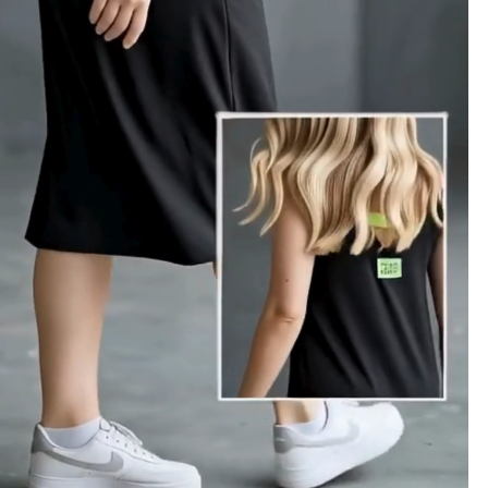
e Et
Yorum Yaz
Karşılaştır
Fiyat Alarmı
Tel
e dikkat çekici bir parçadır.
ahatlığı bir arada sunar.
an bu elbise, her tarza kolayca uyum sağlar.
et özgürlüğü sunar.