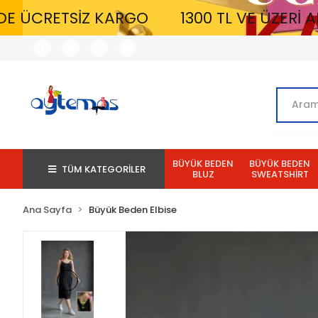
İZ KARGO
1300 TL VE ÜZERİ ALIŞVERİŞLE
En Yenile
BÜYÜK BEDEN
BÜYÜK BEDEN
TÜM KATEGORİLER
BLUZ
SWEATSHİRT
Ana Sayfa
Büyük Beden Elbise