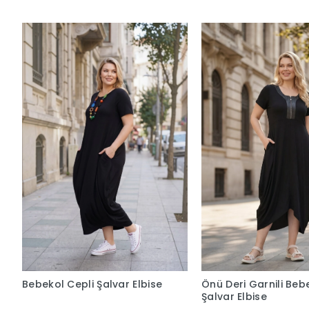
Bebekol Cepli Şalvar Elbise
Önü Deri Garnili Beb
Şalvar Elbise
980,00 TL
1.150,00 TL
Sepetteki Fiyat
Sepetteki Fiy
901,60 TL
1.058,00 T
Sepete Ekle
Sepete Ek
Hızlı Teslimat
Siparişleriniz en kısa sürede elinize ulaşır.