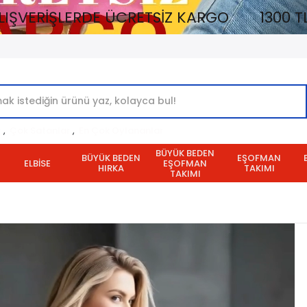
RDE ÜCRETSİZ KARGO
1300 TL VE ÜZERİ 
r
,
Çok Satanlar
,
En Çok Oylananlar
BÜYÜK BEDEN
BÜYÜK BEDEN
EŞOFMAN
ELBİSE
EŞOFMAN
HIRKA
TAKIMI
TAKIMI