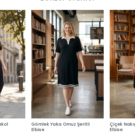
ekol
Gömlek Yaka Omuz Şeritli
Çiçek Nakı
Elbise
Elbise
KARGO
1.300,00 TL
1.100,00 T
BEDAVA
at
Sepetteki Fiyat
S
L
1.196,00 TL
le
Sepete Ekle
Güvenli Alışveriş
Geniş Ürün Yelpazesi
Güvenli ve kolay ödeme sistemi
Binlerce ürün ve kampany