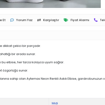
 alanına sahip olan Aytemas Neon Renkli Askılı Elbise, gardırobunuzun
Midi
Büyük Beden
Askılı
Örme
U Yaka