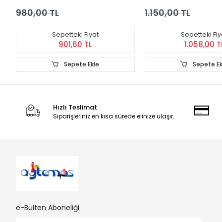
e-Bülten Aboneliği
Gönder
Kampanya, duyuru ve bilgilendirmelerden haberdar
olmak için kayıt olun.
Gönder
Tüm bilgileriniz 256bit SSL Sertifikası ile korunmaktadır.
© 2022
Tüm Hakları Saklıdır