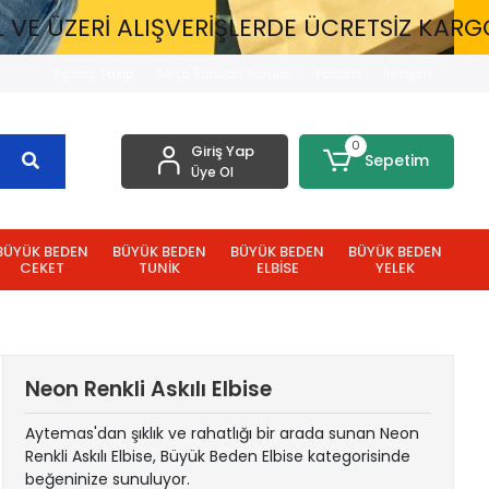
ALIŞVERİŞLERDE ÜCRETSİZ KARGO
1300 T
Sipariş Takip
Sıkça Sorulan Sorular
Yardım
İletişim
0
Giriş Yap
Sepetim
Üye Ol
BÜYÜK BEDEN
BÜYÜK BEDEN
BÜYÜK BEDEN
BÜYÜK BEDEN
CEKET
TUNİK
ELBİSE
YELEK
Neon Renkli Askılı Elbise
Aytemas'dan şıklık ve rahatlığı bir arada sunan Neon
Renkli Askılı Elbise, Büyük Beden Elbise kategorisinde
beğeninize sunuluyor.