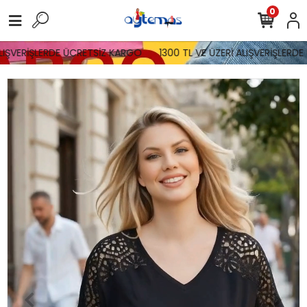
0
VERİŞLERDE ÜCRETSİZ KARGO
1300 TL VE ÜZERİ ALIŞVERİŞLERDE ÜC