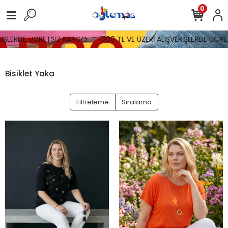
0
RETSİZ KARGO
1300 TL VE ÜZERİ ALIŞVERİŞLERDE ÜCRETSİZ KARGO
Bisiklet Yaka
Filtreleme
Sıralama