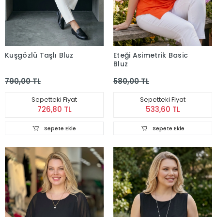
Kuşgözlü Taşlı Bluz
Eteği Asimetrik Basic
Bluz
790,00 TL
580,00 TL
Sepetteki Fiyat
Sepetteki Fiyat
726,80 TL
533,60 TL
Sepete Ekle
Sepete Ekle