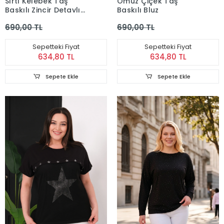
Sırtı Kelebek Taş
Omuz Çiçek Taş
Baskılı Zincir Detaylı
Baskılı Bluz
Bluz
690,00 TL
690,00 TL
Sepetteki Fiyat
Sepetteki Fiyat
634,80 TL
634,80 TL
Sepete Ekle
Sepete Ekle