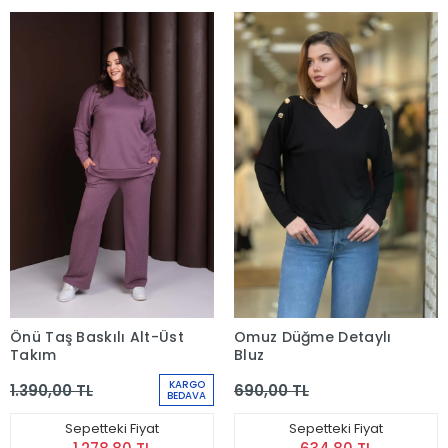
Önü Taş Baskılı Alt-Üst
Omuz Düğme Detaylı
Takım
Bluz
KARGO
1.390,00 TL
690,00 TL
BEDAVA
Sepetteki Fiyat
Sepetteki Fiyat